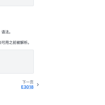
N 语法。
染可用之前被解析。
下一页
E3018